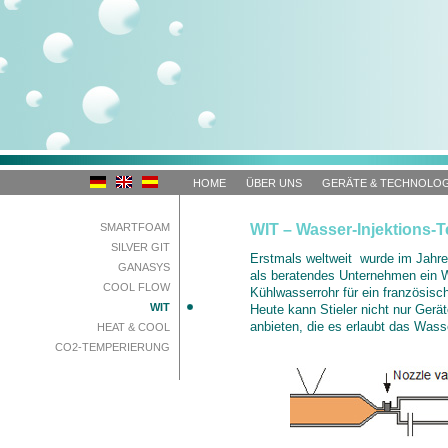
HOME
ÜBER UNS
GERÄTE & TECHNOLOG
SMARTFOAM
WIT – Wasser-Injektions-
SILVER GIT
Erstmals weltweit wurde im Jahre
GANASYS
als beratendes Unternehmen ein Wa
COOL FLOW
Kühlwasserrohr für ein französisc
WIT
Heute kann Stieler nicht nur Gerä
anbieten, die es erlaubt das Wass
HEAT & COOL
CO2-TEMPERIERUNG